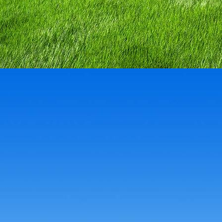
58698667_2107544822870066_3815733333283831808_n