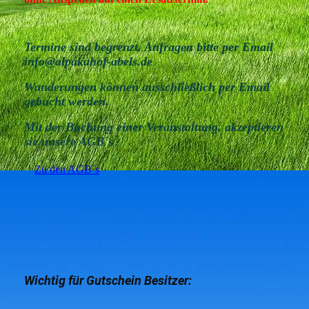
Termine sind begrenzt. Anfragen bitte per Email
info@alpakahof-abels.de
Wanderungen können ausschließlich per Email
gebucht werden.
Mit der Buchung einer Veranstaltung, akzeptieren
sie unsere AGB´s
Zu den AGB´s
Wichtig für Gutschein Besitzer: