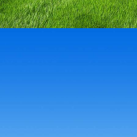
59008957_2105958926361989_8687857033145221120_n