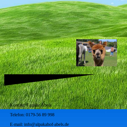
59905982_2111183352506213_6949869457070096384_n
Kontakt: Familie Abels
Telefon: 0179-56 89 998
E-mail: info@alpakahof-abels.de