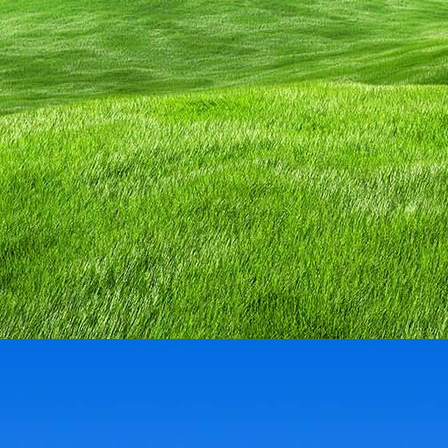
59541179_2107544539536761_5657521691853586432_n