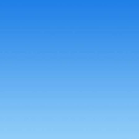
58814592_2107544636203418_5125278757438881792_n