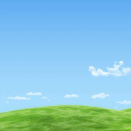
56252797_2088389308118951_6534366478244773888_n