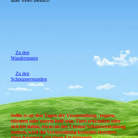
über Ihren Besuch
Zu den
Wanderungen
Zu den
Schnupperstunden
Sollte es an den Tagen der Veranstaltung, regnen,
stürmen oder enorm heiß sein, Tiere erkranken oder
sich bis dahin, etwas an der Corona Schutzverordnung
ändern, wird die Veranstaltung kostenlos storniert,
ohne Anspruch auf einen Ersatztermin.