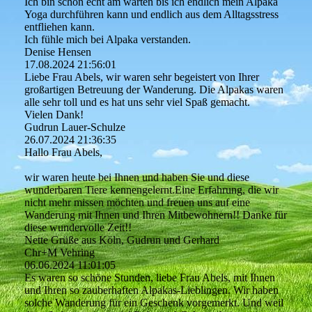
Ich bin schon echt am warten bis ich endlich mein Alpaka
Yoga durchführen kann und endlich aus dem Alltagsstress
entfliehen kann.
Ich fühle mich bei Alpaka verstanden.
Denise Hensen
17.08.2024
21:56:01
Liebe Frau Abels, wir waren sehr begeistert von Ihrer
großartigen Betreuung der Wanderung. Die Alpakas waren
alle sehr toll und es hat uns sehr viel Spaß gemacht.
Vielen Dank!
Gudrun Lauer-Schulze
26.07.2024
21:36:35
Hallo Frau Abels,
wir waren heute bei Ihnen und haben Sie und diese
wunderbaren Tiere kennengelernt.Eine Erfahrung, die wir
nicht mehr missen möchten und freuen uns auf eine
Wanderung mit Ihnen und Ihren Mitbewohnern!! Danke für
diese wundervolle Zeit!!
Nette Grüße aus Köln, Gudrun und Gerhard
Chr+M Vehring
06.06.2024
11:01:05
Es waren so schöne Stunden, liebe Frau Abels, mit Ihnen
und Ihren so zauberhaften Alpakas-Lieblingen. Wir haben
solche Wanderung für ein Geschenk vorgemerkt. Und weil