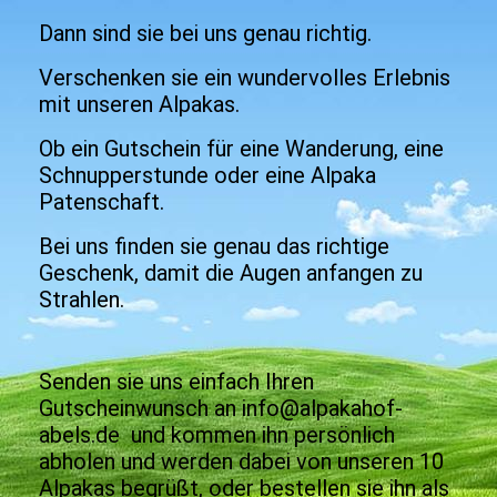
Dann sind sie bei uns genau richtig.
Verschenken sie ein wundervolles Erlebnis
mit unseren Alpakas.
Ob ein Gutschein für eine Wanderung, eine
Schnupperstunde oder eine Alpaka
Patenschaft.
Bei uns finden sie genau das richtige
Geschenk, damit die Augen anfangen zu
Strahlen.
Senden sie uns einfach Ihren
Gutscheinwunsch an info@alpakahof-
abels.de und kommen ihn persönlich
abholen und werden dabei von unseren 10
Alpakas begrüßt, oder bestellen sie ihn als