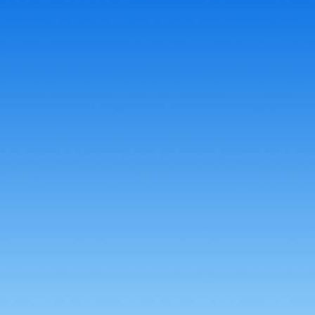
58698667_2107544822870066_3815733333283831808_n