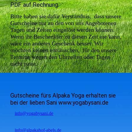
PDF auf Rechnung.
Bitte haben sie dafür Verständnis, dass unsere
Gutscheine nur zu den von uns Angebotenen
Tagen und Zeiten eingelöst werden können.
Wenn ihr Beschenkter zu diesen Zeit nie kann,
wäre ein anderes Geschenk besser. Wir
möchten keinen enttäuschen, für den unsere
Termine wegen den Uhrzeiten oder Tagen
nicht passt.
Gutscheine fürs Alpaka Yoga erhalten sie
bei der lieben Sani www.yogabysani.de
info@yogabysani.de
info@alpakahof-abels.de