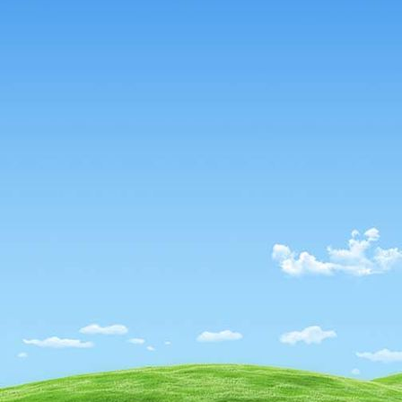
59541179_2107544539536761_5657521691853586432_n