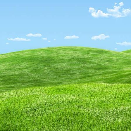
59008957_2105958926361989_8687857033145221120_n