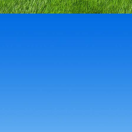
56252797_2088389308118951_6534366478244773888_n