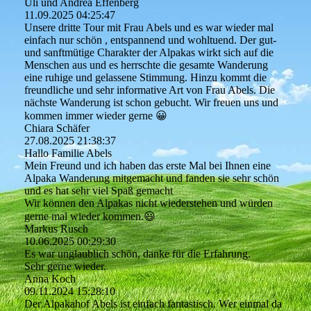
Uli und Andrea Effenberg
11.09.2025
04:25:47
Unsere dritte Tour mit Frau Abels und es war wieder mal
einfach nur schön , entspannend und wohltuend. Der gut-
und sanftmütige Charakter der Alpakas wirkt sich auf die
Menschen aus und es herrschte die gesamte Wanderung
eine ruhige und gelassene Stimmung. Hinzu kommt die
freundliche und sehr informative Art von Frau Abels. Die
nächste Wanderung ist schon gebucht. Wir freuen uns und
kommen immer wieder gerne 😀
Chiara Schäfer
27.08.2025
21:38:37
Hallo Familie Abels
Mein Freund und ich haben das erste Mal bei Ihnen eine
Alpaka Wanderung mitgemacht und fanden sie sehr schön
und es hat sehr viel Spaß gemacht
Wir können den Alpakas nicht wiederstehen und würden
gerne mal wieder kommen.😃
Markus Rusch
10.06.2025
00:29:30
Es war unglaublich schön, danke für die Erfahrung.
Sehr gerne wieder.
Anna Koch
09.11.2024
15:28:10
Der Alpakahof Abels ist einfach fantastisch. Wer einmal da