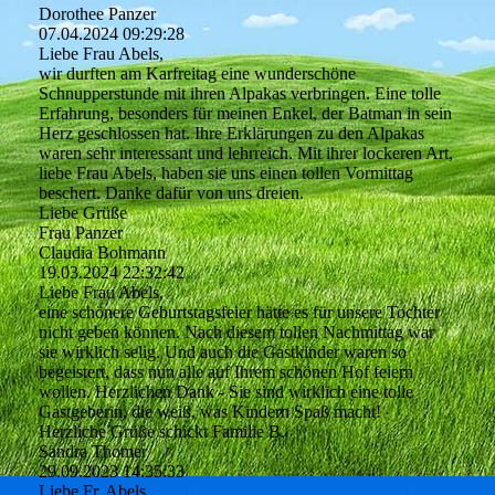
Dorothee Panzer
07.04.2024
09:29:28
Liebe Frau Abels,
wir durften am Karfreitag eine wunderschöne
Schnupperstunde mit ihren Alpakas verbringen. Eine tolle
Erfahrung, besonders für meinen Enkel, der Batman in sein
Herz geschlossen hat. Ihre Erklärungen zu den Alpakas
waren sehr interessant und lehrreich. Mit ihrer lockeren Art,
liebe Frau Abels, haben sie uns einen tollen Vormittag
beschert. Danke dafür von uns dreien.
Liebe Grüße
Frau Panzer
Claudia Bohmann
19.03.2024
22:32:42
Liebe Frau Abels,
eine schönere Geburtstagsfeier hätte es für unsere Tochter
nicht geben können. Nach diesem tollen Nachmittag war
sie wirklich selig. Und auch die Gastkinder waren so
begeistert, dass nun alle auf Ihrem schönen Hof feiern
wollen. Herzlichen Dank - Sie sind wirklich eine tolle
Gastgeberin, die weiß, was Kindern Spaß macht!
Herzliche Grüße schickt Familie B.
Sandra Thomer
29.09.2023
14:35:33
Liebe Fr. Abels,