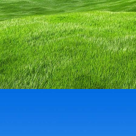
58814592_2107544636203418_5125278757438881792_n