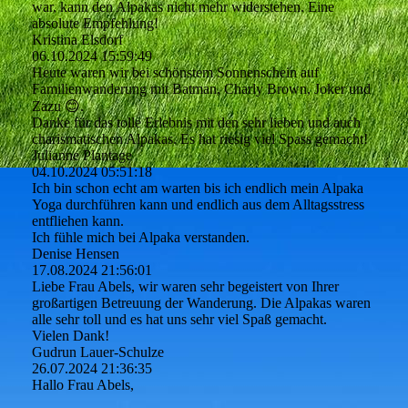
war, kann den Alpakas nicht mehr widerstehen. Eine
absolute Empfehlung!
Kristina Elsdorf
06.10.2024
15:59:49
Heute waren wir bei schönstem Sonnenschein auf
Familienwanderung mit Batman, Charly Brown, Joker und
Zazu 😊.
Danke für das tolle Erlebnis mit den sehr lieben und auch
charismatischen Alpakas. Es hat riesig viel Spass gemacht!
Julianne Plantage
04.10.2024
05:51:18
Ich bin schon echt am warten bis ich endlich mein Alpaka
Yoga durchführen kann und endlich aus dem Alltagsstress
entfliehen kann.
Ich fühle mich bei Alpaka verstanden.
Denise Hensen
17.08.2024
21:56:01
Liebe Frau Abels, wir waren sehr begeistert von Ihrer
großartigen Betreuung der Wanderung. Die Alpakas waren
alle sehr toll und es hat uns sehr viel Spaß gemacht.
Vielen Dank!
Gudrun Lauer-Schulze
26.07.2024
21:36:35
Hallo Frau Abels,