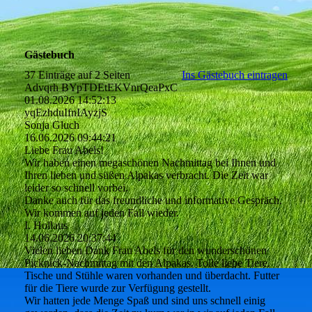
Gästebuch
37 Einträge auf 2 Seiten
Ins Gästebuch eintragen
Advqrh BYpTDEtEKVnrQeaPxC
01.08.2026
14:52:13
yqEzhduIfnIAyzjS
Sonja Gluch
16.06.2026
09:44:21
Liebe Frau Abels!
Wir haben einen megaschönen Nachmittag bei Ihnen und
Ihren lieben und süßen Alpakas verbracht. Die Zeit war
leider so schnell vorbei.
Danke auch für das freundliche und informative Gespräch.
Wir kommen auf jeden Fall wieder.
I. Hollaus
14.06.2026
20:37:44
Vielen lieben Dank Frau Abels für den wunderschönen
Picknick-Nachmittag mit den Alpakas. Tolle liebe Tiere.
Tische und Stühle waren vorhanden und überdacht. Futter
für die Tiere wurde zur Verfügung gestellt.
Wir hatten jede Menge Spaß und sind uns schnell einig