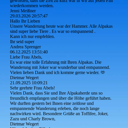
geworden, dass die Zeit zu kurz war in wir auf jeden Fall
wiederkommen werden.
Jenni Meißner
29.03.2026
20:57:47
Hallo Ihr Lieben
Unsere Wanderung heute war der Hammer. Alle Alpakas
sind super liebe Tiere . Es war so entspannend .
Kann ich nur empfehlen.
Ihr seid super
Andrea Sprenger
06.12.2025
13:51:40
Liebe Frau Abels,
Es war eine tolle Erfahrung mit Ihren Alpakas. Die
Wanderung mit Joker war wunderbar und entspannend.
Vielen lieben Dank und ich komme gerne wieder. 🫶
Dietmar Wegert
21.09.2025
10:09:21
Sehr geehrte Frau Abels!
Vielen Dank, dass Sie und Ihre Alpakaherde uns so
freundlich empfangen und über die Höhe geführt haben.
Wir durften gestern bei Ihnen eine zeitlose und
entspannende Wanderung erleben, die noch lange
nachwirken wird. Besondere Grüße an Toffifee, Joker,
Zazu und Charly Brown,
Dietmar Wegert