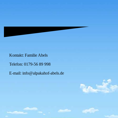
59905982_2111183352506213_6949869457070096384_n
Kontakt: Familie Abels
Telefon: 0179-56 89 998
E-mail: info@alpakahof-abels.de