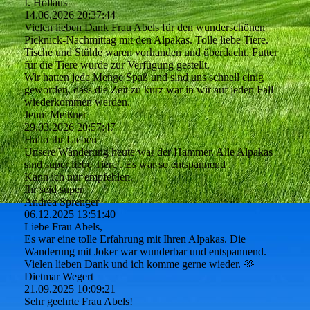
I. Hollaus
14.06.2026
20:37:44
Vielen lieben Dank Frau Abels für den wunderschönen
Picknick-Nachmittag mit den Alpakas. Tolle liebe Tiere.
Tische und Stühle waren vorhanden und überdacht. Futter
für die Tiere wurde zur Verfügung gestellt.
Wir hatten jede Menge Spaß und sind uns schnell einig
geworden, dass die Zeit zu kurz war in wir auf jeden Fall
wiederkommen werden.
Jenni Meißner
29.03.2026
20:57:47
Hallo Ihr Lieben
Unsere Wanderung heute war der Hammer. Alle Alpakas
sind super liebe Tiere . Es war so entspannend .
Kann ich nur empfehlen.
Ihr seid super
Andrea Sprenger
06.12.2025
13:51:40
Liebe Frau Abels,
Es war eine tolle Erfahrung mit Ihren Alpakas. Die
Wanderung mit Joker war wunderbar und entspannend.
Vielen lieben Dank und ich komme gerne wieder. 🫶
Dietmar Wegert
21.09.2025
10:09:21
Sehr geehrte Frau Abels!