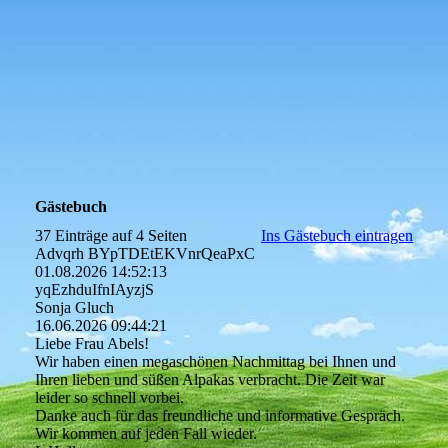
Gästebuch
37 Einträge auf 4 Seiten
Ins Gästebuch eintragen
Advqrh BYpTDEtEKVnrQeaPxC
01.08.2026
14:52:13
yqEzhduIfnIAyzjS
Sonja Gluch
16.06.2026
09:44:21
Liebe Frau Abels!
Wir haben einen megaschönen Nachmittag bei Ihnen und
Ihren lieben und süßen Alpakas verbracht. Die Zeit war
leider so schnell vorbei.
Danke auch für das freundliche und informative Gespräch.
Wir kommen auf jeden Fall wieder.