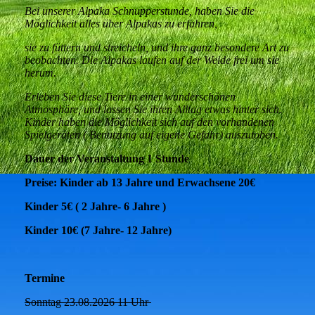
Bei unserer Alpaka Schnupperstunde, haben Sie die
Möglichkeit alles über Alpakas zu erfahren,
sie zu füttern und streicheln, und ihre ganz besondere Art zu
beobachten. Die Alpakas laufen auf der Weide frei um sie
herum.
Erleben Sie diese Tiere in einer wunderschönen
Atmosphäre, und lassen Sie ihren Alltag etwas hinter sich.
Kinder haben die Möglichkeit sich auf den vorhandenen
Spielgeräten ( Benutzung auf eigene Gefahr) auszutoben.
Dauer der Veranstaltung 1 Stunde
Preise: Kinder ab 13 Jahre und Erwachsene 20€
Kinder 5€ ( 2 Jahre- 6 Jahre )
Kinder 10€ (7 Jahre- 12 Jahre)
Termine
Sonntag 23.08.2026 11 Uhr