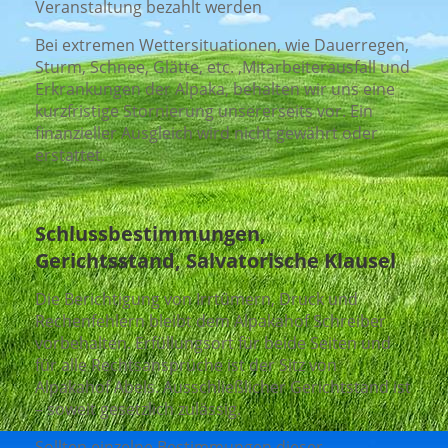
Veranstaltung bezahlt werden
Bei extremen Wettersituationen, wie Dauerregen,
Sturm, Schnee, Glätte, etc. ,Mitarbeiterausfall und
Erkrankungen der Alpaka, behalten wir uns eine
kurzfristige Stornierung unsererseits vor. Ein
finanzieller Ausgleich wird nicht gewährt oder
erstattet.
Schlussbestimmungen,
Gerichtsstand, Salvatorische Klausel
Die Berichtigung von Irrtümern, Druck und
Rechenfehlern bleibt dem Alpakahof Schreiber
vorbehalten. Erfüllungsort für beide Seiten und
für alle Rechtsansprüche ist der Sitz von
Alpakahof Abels. Ausschließlicher Gerichtstand ist
– soweit gesetzlich zulässig.
Sollten einzelne Bestimmungen dieser