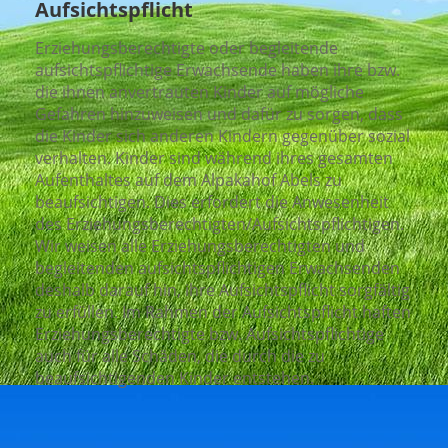
Aufsichtspflicht
Erziehungsberechtigte oder begleitende
aufsichtspflichtige Erwachsende haben ihre bzw.
die ihnen anvertrauten Kinder auf mögliche
Gefahren hinzuweisen und dafür zu sorgen, dass
die Kinder sich anderen Kindern gegenüber sozial
verhalten. Kinder sind während ihres gesamten
Aufenthaltes auf dem Alpakahof Abels zu
beaufsichtigen. Dies erfordert die Anwesenheit
des Erziehungsberechtigten/Aufsichtspflichtigen.
Wir weisen alle Erziehungsberechtigten und
begleitenden aufsichtspflichtigen Erwachsenden
deshalb darauf hin, ihre Aufsichtspflicht sorgfältig
zu erfüllen. Im Rahmen der Aufsichtspflicht haften
Erziehungsberechtigte bzw. Aufsichtspflichtige
auch für alle Schäden, die durch die zu
beaufsichtigenden Kinder entstehen.