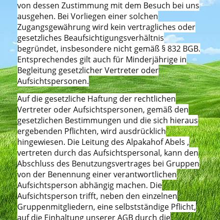
von dessen Zustimmung mit dem Besuch bei uns
ausgehen. Bei Vorliegen einer solchen
Zugangsgewährung wird kein vertragliches oder
gesetzliches Beaufsichtigungsverhältnis
begründet, insbesondere nicht gemäß § 832 BGB.
Entsprechendes gilt auch für Minderjährige in
Begleitung gesetzlicher Vertreter oder
Aufsichtspersonen.
Auf die gesetzliche Haftung der rechtlichen
Vertreter oder Aufsichtspersonen, gemäß den
gesetzlichen Bestimmungen und die sich hieraus
ergebenden Pflichten, wird ausdrücklich
hingewiesen. Die Leitung des Alpakahof Abels ,
vertreten durch das Aufsichtspersonal, kann den
Abschluss des Benutzungsvertrages bei Gruppen
von der Benennung einer verantwortlichen
Aufsichtsperson abhängig machen. Die
Aufsichtsperson trifft, neben den einzelnen
Gruppenmitgliedern, eine selbstständige Pflicht,
auf die Einhaltung unserer AGB durch die