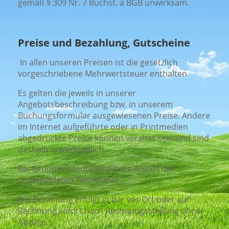
gemäß § 309 Nr. 7 Buchst. a BGB unwirksam.
Preise und Bezahlung, Gutscheine
In allen unseren Preisen ist die gesetzlich
vorgeschriebene Mehrwertsteuer enthalten.
Es gelten die jeweils in unserer
Angebotsbeschreibung bzw. in unserem
Buchungsformular ausgewiesenen Preise. Andere
im Internet aufgeführte oder in Printmedien
abgedruckte Preise können veraltet sein und sind
deshalb unverbindlich
Bei Gruppenbesuchen gilt die Anzahl der
angemeldeten Teilnehmer
Die Bezahlung erfolgt in bar vor Ort oder auf
Rechnung sofort nach Rechnungsstellung ohne
Abzüge.