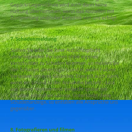
Gepäck/Gegenstände wird auch dann keine
Haftung übernommen, wenn das Abstellen mit
Zustimmung und/oder Kenntnis von uns erfolgt.
7. Schadenmeldung
Sollten Sie oder die Ihrer Aufsichtspflicht
unterliegenden Personen ohne eigenes
Verschulden zu Schaden kommen, so melden Sie
den Schaden unverzüglich und in jedem Fall vor
Verlassen unseres Geländes. Dies gilt auch dann,
wenn ein Grund zu der Annahme besteht, dass
aus einem Vorkommnis vielleicht später ein
Schaden entstehen könnte. Unterbleibt diese
Schadenanzeige, so entfallen alle Ansprüche uns
gegenüber.
8. Fotografieren und filmen