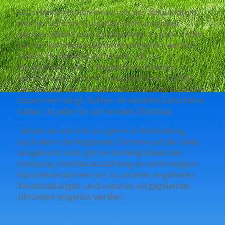
Gutscheine können innerhalb des Ablaufdatum,
welcher auf dem Gutschein steht eingelöst
werden (Ablauf nach 24 Monaten). Es kann immer
nur der komplette Gutschein eingelöst werden.
Sollten sie einen Gutschein für z.B. 2x
Alpakaführer und 1x Begleitperson haben,
kommen aber nur mit 1x Alpakaführer, verfällt
der Rest des Gutscheines bei Einlösung, da dieser
zusammen hängt. Sollten sie einzelne Gutscheine
haben, ist jeder für sich einzeln Einlösbar.
Setzen sie sich mit uns gerne in Verbindung,
auch wenn die Angeboten Termine auf der Seite
ausgebucht sind, gibt es die Möglichkeit der
Einlösung. Eine Barauszahlung ist nicht möglich.
Gutscheine können nur zu unseren angeboten
Veranstaltungen, und unseren vorgegebenen
Uhrzeiten eingelöst werden.