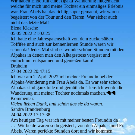
Wir haben Ende Juli eine Alpaka Wanderung mitgemacht,
welche für mich und meine Tochter ein einmaliges Erlebnis
war. Frau Abels hat das richtig super gemacht, wir waren
begeistert von der Tour und den Tieren. War sicher auch
nicht das letzte Mal!
Elena Klasche
05.05.2022
21:02:25
Ich hatte eine Jahrespatenschaft von dem zuckersüßen
Toffifee und auch zur kennenlernen Stunde waren wir
schon da! Jedes Mal sind es wunderschöne Stunden mit den
Alpakas in denen man den Alltagsstress vergisst und
einfach nur entspannen und genießen kann!
Draheim
27.04.2022
20:47:15
Ich war am 2. April 2022 mit meiner Freundin bei der
Alpaka-Wanderung mit Frau Abels da. Es war sehr schön.
Alpakas sind ganz tolle und gemütliche Tiere.Ich werde die
Wanderung mit meiner Tochter nochmals machen.🦙🦙
Kommentar:
Vielen lieben Dank, und schön das sie da waren.
Sandra Brandenburg
24.04.2022
17:17:38
Am heutigen Tag war ich mit meiner besten Freundin da
…. Wir beide waren so begeistert , von den Alpakas und Fr.
Abels. Waren perfekte Stunden dort und wir kommen