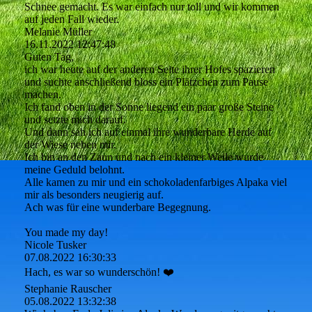
Schnee gemacht. Es war einfach nur toll und wir kommen
auf jeden Fall wieder.
Melanie Müller
16.11.2022
12:47:48
Guten Tag,
ich war heute auf der anderen Seite ihrer Hofes spazieren
und suchte anschließend bloss ein Plätzchen zum Pause
machen.
Ich fand oben in der Sonne liegend ein paar große Steine
und setzte mich darauf.
Und dann sah ich auf einmal ihre wunderbare Herde auf
der Wiese neben mir.
Ich bin an den Zaun und nach ein kleiner Weile wurde
meine Geduld belohnt.
Alle kamen zu mir und ein schokoladenfarbiges Alpaka viel
mir als besonders neugierig auf.
Ach was für eine wunderbare Begegnung.
You made my day!
Nicole Tusker
07.08.2022
16:30:33
Hach, es war so wunderschön! ❤️
Stephanie Rauscher
05.08.2022
13:32:38