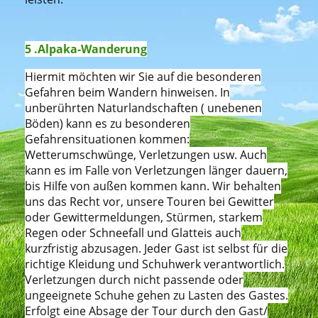
5 .Alpaka-Wanderung
Hiermit möchten wir Sie auf die besonderen
Gefahren beim Wandern hinweisen. In
unberührten Naturlandschaften ( unebenen
Böden) kann es zu besonderen
Gefahrensituationen kommen:
Wetterumschwünge, Verletzungen usw. Auch
kann es im Falle von Verletzungen länger dauern,
bis Hilfe von außen kommen kann. Wir behalten
uns das Recht vor, unsere Touren bei Gewitter
oder Gewittermeldungen, Stürmen, starkem
Regen oder Schneefall und Glatteis auch
kurzfristig abzusagen. Jeder Gast ist selbst für die
richtige Kleidung und Schuhwerk verantwortlich.
Verletzungen durch nicht passende oder
ungeeignete Schuhe gehen zu Lasten des Gastes.
Erfolgt eine Absage der Tour durch den Gast/