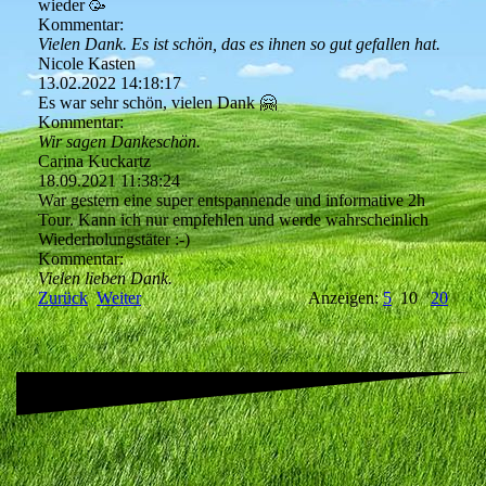
wieder 🥳
Kommentar:
Vielen Dank. Es ist schön, das es ihnen so gut gefallen hat.
Nicole Kasten
13.02.2022
14:18:17
Es war sehr schön, vielen Dank 🤗
Kommentar:
Wir sagen Dankeschön.
Carina Kuckartz
18.09.2021
11:38:24
War gestern eine super entspannende und informative 2h
Tour. Kann ich nur empfehlen und werde wahrscheinlich
Wiederholungstäter :-)
Kommentar:
Vielen lieben Dank.
Zurück
Weiter
Anzeigen:
5
10
20