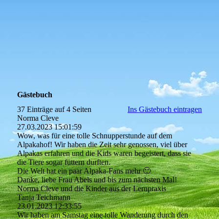
Gästebuch
37 Einträge auf 4 Seiten
Ins Gästebuch eintragen
Norma Cleve
27.03.2023
15:01:59
Wow, was für eine tolle Schnupperstunde auf dem
Alpakahof! Wir haben die Zeit sehr genossen, viel über
Alpakas erfahren und die Kids waren begeistert, dass sie
die Tiere sogar füttern durften.
Die Welt hat ein paar Alpaka-Fans mehr 🙂
Danke, liebe Frau Abels und bis zum nächsten Mal!
Norma Cleve und die Kinder aus der Lernpraxis
Tanja Teichmann
23.01.2023
12:33:55
Wir haben am Samstag eine tolle Wanderung durch den