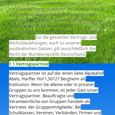
auch mit Betreten des Hofgeländes und Kontakt
mit unseren Tieren erkennen Sie die nachfolgend
aufgeführten Regeln sowie alle sonstigen zur
Aufrechterhaltung der Sicherheit erforderlichen
Maßnahmen als bindend an. Die
Vertragsbestimmungen gelten für alle Leistungen
unsererseits.
Für die gesamten Vertrags- und
Rechtsbeziehungen, auch zu unseren
ausländischen Gästen, gilt ausschließlich das
Recht der Bundesrepublik Deutschland.
1.1 Vertragspartner
Vertragspartner ist auf der einen Seite Alpakahof
Abels, Harffer Hof 1,50127 Bergheim als
Institution. Wenn Sie alleine oder in privaten
Gruppen zu uns kommen, ist jeder Gast unser
Vertragspartner. Beauftragte und
Verantwortliche von Gruppen handeln als
Vertreter der Gruppenmitglieder. Bei
Schulklassen, Vereinen, Verbänden, Firmen und