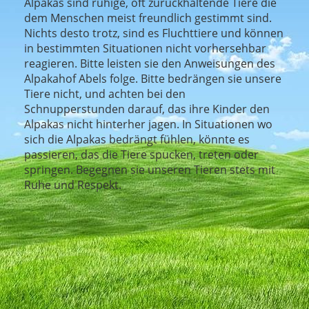
Alpakas sind ruhige, oft zurückhaltende Tiere die
dem Menschen meist freundlich gestimmt sind.
Nichts desto trotz, sind es Fluchttiere und können
in bestimmten Situationen nicht vorhersehbar
reagieren. Bitte leisten sie den Anweisungen des
Alpakahof Abels folge. Bitte bedrängen sie unsere
Tiere nicht, und achten bei den
Schnupperstunden darauf, das ihre Kinder den
Alpakas nicht hinterher jagen. In Situationen wo
sich die Alpakas bedrängt fühlen, könnte es
passieren, das die Tiere spucken, treten oder
springen. Begegnen sie unseren Tieren stets mit
Ruhe und Respekt.