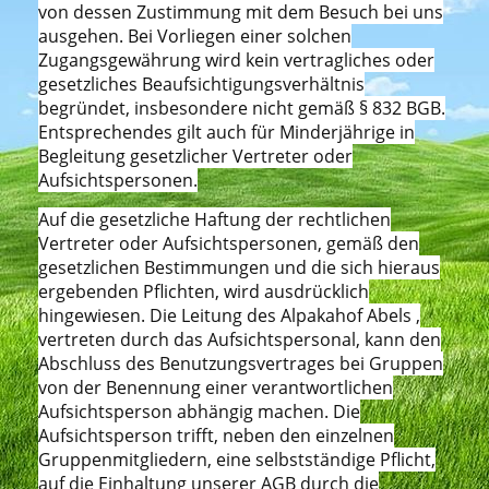
von dessen Zustimmung mit dem Besuch bei uns
ausgehen. Bei Vorliegen einer solchen
Zugangsgewährung wird kein vertragliches oder
gesetzliches Beaufsichtigungsverhältnis
begründet, insbesondere nicht gemäß § 832 BGB.
Entsprechendes gilt auch für Minderjährige in
Begleitung gesetzlicher Vertreter oder
Aufsichtspersonen.
Auf die gesetzliche Haftung der rechtlichen
Vertreter oder Aufsichtspersonen, gemäß den
gesetzlichen Bestimmungen und die sich hieraus
ergebenden Pflichten, wird ausdrücklich
hingewiesen. Die Leitung des Alpakahof Abels ,
vertreten durch das Aufsichtspersonal, kann den
Abschluss des Benutzungsvertrages bei Gruppen
von der Benennung einer verantwortlichen
Aufsichtsperson abhängig machen. Die
Aufsichtsperson trifft, neben den einzelnen
Gruppenmitgliedern, eine selbstständige Pflicht,
auf die Einhaltung unserer AGB durch die