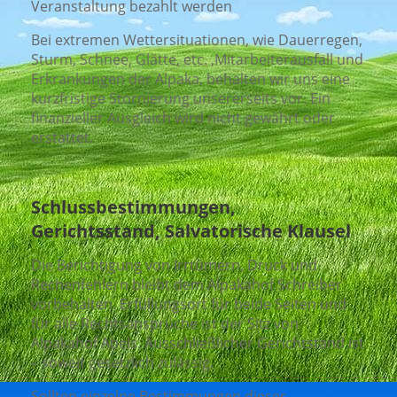
Veranstaltung bezahlt werden
Bei extremen Wettersituationen, wie Dauerregen,
Sturm, Schnee, Glätte, etc. ,Mitarbeiterausfall und
Erkrankungen der Alpaka, behalten wir uns eine
kurzfristige Stornierung unsererseits vor. Ein
finanzieller Ausgleich wird nicht gewährt oder
erstattet.
Schlussbestimmungen,
Gerichtsstand, Salvatorische Klausel
Die Berichtigung von Irrtümern, Druck und
Rechenfehlern bleibt dem Alpakahof Schreiber
vorbehalten. Erfüllungsort für beide Seiten und
für alle Rechtsansprüche ist der Sitz von
Alpakahof Abels. Ausschließlicher Gerichtstand ist
– soweit gesetzlich zulässig.
Sollten einzelne Bestimmungen dieser