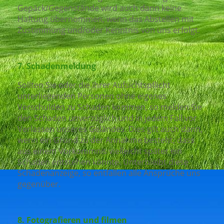
Gepäck/Gegenstände wird auch dann keine
Haftung übernommen, wenn das Abstellen mit
Zustimmung und/oder Kenntnis von uns erfolgt.
7. Schadenmeldung
Sollten Sie oder die Ihrer Aufsichtspflicht
unterliegenden Personen ohne eigenes
Verschulden zu Schaden kommen, so melden Sie
den Schaden unverzüglich und in jedem Fall vor
Verlassen unseres Geländes. Dies gilt auch dann,
wenn ein Grund zu der Annahme besteht, dass
aus einem Vorkommnis vielleicht später ein
Schaden entstehen könnte. Unterbleibt diese
Schadenanzeige, so entfallen alle Ansprüche uns
gegenüber.
8. Fotografieren und filmen