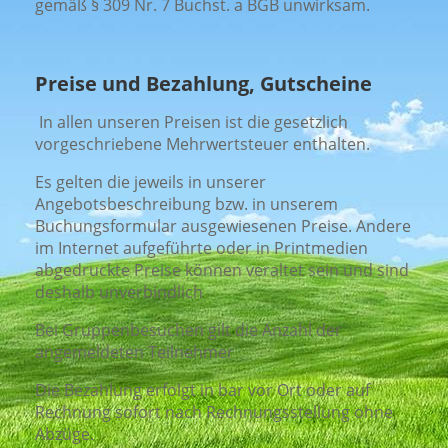
gemäß § 309 Nr. 7 Buchst. a BGB unwirksam.
Preise und Bezahlung, Gutscheine
In allen unseren Preisen ist die gesetzlich
vorgeschriebene Mehrwertsteuer enthalten.
Es gelten die jeweils in unserer
Angebotsbeschreibung bzw. in unserem
Buchungsformular ausgewiesenen Preise. Andere
im Internet aufgeführte oder in Printmedien
abgedruckte Preise können veraltet sein und sind
deshalb unverbindlich
Bei Gruppenbesuchen gilt die Anzahl der
angemeldeten Teilnehmer
Die Bezahlung erfolgt in bar vor Ort oder auf
Rechnung sofort nach Rechnungsstellung ohne
Abzüge.