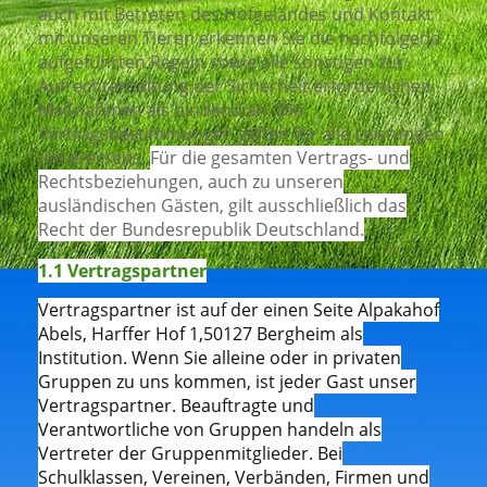
auch mit Betreten des Hofgeländes und Kontakt
mit unseren Tieren erkennen Sie die nachfolgend
aufgeführten Regeln sowie alle sonstigen zur
Aufrechterhaltung der Sicherheit erforderlichen
Maßnahmen als bindend an. Die
Vertragsbestimmungen gelten für alle Leistungen
unsererseits.
Für die gesamten Vertrags- und
Rechtsbeziehungen, auch zu unseren
ausländischen Gästen, gilt ausschließlich das
Recht der Bundesrepublik Deutschland.
1.1 Vertragspartner
Vertragspartner ist auf der einen Seite Alpakahof
Abels, Harffer Hof 1,50127 Bergheim als
Institution. Wenn Sie alleine oder in privaten
Gruppen zu uns kommen, ist jeder Gast unser
Vertragspartner. Beauftragte und
Verantwortliche von Gruppen handeln als
Vertreter der Gruppenmitglieder. Bei
Schulklassen, Vereinen, Verbänden, Firmen und