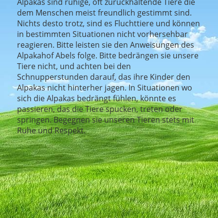
Alpakas sind ruhige, oft zurückhaltende Tiere die
dem Menschen meist freundlich gestimmt sind.
Nichts desto trotz, sind es Fluchttiere und können
in bestimmten Situationen nicht vorhersehbar
reagieren. Bitte leisten sie den Anweisungen des
Alpakahof Abels folge. Bitte bedrängen sie unsere
Tiere nicht, und achten bei den
Schnupperstunden darauf, das ihre Kinder den
Alpakas nicht hinterher jagen. In Situationen wo
sich die Alpakas bedrängt fühlen, könnte es
passieren, das die Tiere spucken, treten oder
springen. Begegnen sie unseren Tieren stets mit
Ruhe und Respekt.