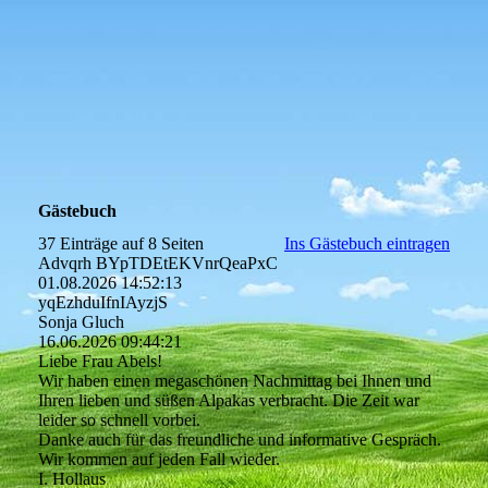
Gästebuch
37 Einträge auf 8 Seiten
Ins Gästebuch eintragen
Advqrh BYpTDEtEKVnrQeaPxC
01.08.2026
14:52:13
yqEzhduIfnIAyzjS
Sonja Gluch
16.06.2026
09:44:21
Liebe Frau Abels!
Wir haben einen megaschönen Nachmittag bei Ihnen und
Ihren lieben und süßen Alpakas verbracht. Die Zeit war
leider so schnell vorbei.
Danke auch für das freundliche und informative Gespräch.
Wir kommen auf jeden Fall wieder.
I. Hollaus