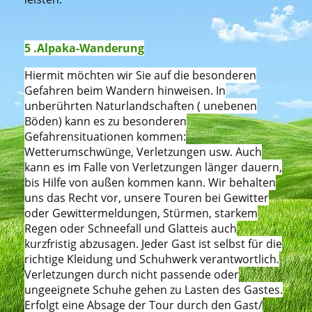
5 .Alpaka-Wanderung
Hiermit möchten wir Sie auf die besonderen
Gefahren beim Wandern hinweisen. In
unberührten Naturlandschaften ( unebenen
Böden) kann es zu besonderen
Gefahrensituationen kommen:
Wetterumschwünge, Verletzungen usw. Auch
kann es im Falle von Verletzungen länger dauern,
bis Hilfe von außen kommen kann. Wir behalten
uns das Recht vor, unsere Touren bei Gewitter
oder Gewittermeldungen, Stürmen, starkem
Regen oder Schneefall und Glatteis auch
kurzfristig abzusagen. Jeder Gast ist selbst für die
richtige Kleidung und Schuhwerk verantwortlich.
Verletzungen durch nicht passende oder
ungeeignete Schuhe gehen zu Lasten des Gastes.
Erfolgt eine Absage der Tour durch den Gast/