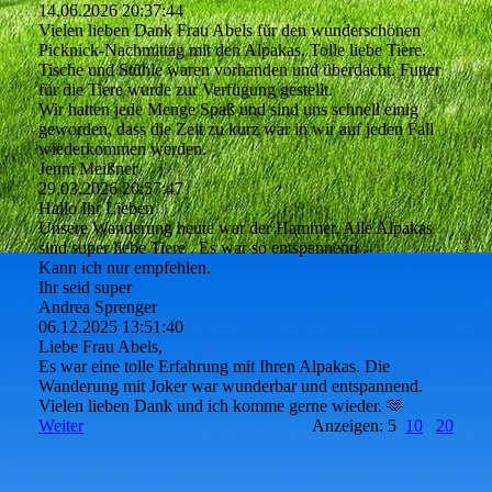
14.06.2026
20:37:44
Vielen lieben Dank Frau Abels für den wunderschönen
Picknick-Nachmittag mit den Alpakas. Tolle liebe Tiere.
Tische und Stühle waren vorhanden und überdacht. Futter
für die Tiere wurde zur Verfügung gestellt.
Wir hatten jede Menge Spaß und sind uns schnell einig
geworden, dass die Zeit zu kurz war in wir auf jeden Fall
wiederkommen werden.
Jenni Meißner
29.03.2026
20:57:47
Hallo Ihr Lieben
Unsere Wanderung heute war der Hammer. Alle Alpakas
sind super liebe Tiere . Es war so entspannend .
Kann ich nur empfehlen.
Ihr seid super
Andrea Sprenger
06.12.2025
13:51:40
Liebe Frau Abels,
Es war eine tolle Erfahrung mit Ihren Alpakas. Die
Wanderung mit Joker war wunderbar und entspannend.
Vielen lieben Dank und ich komme gerne wieder. 🫶
Weiter
Anzeigen: 5
10
20