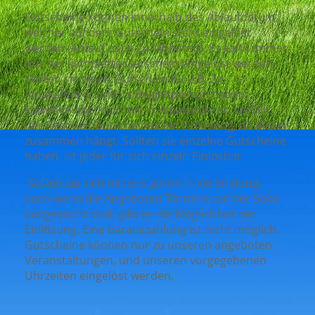
Gutscheine können innerhalb des Ablaufdatum,
welcher auf dem Gutschein steht eingelöst
werden (Ablauf nach 24 Monaten). Es kann immer
nur der komplette Gutschein eingelöst werden.
Sollten sie einen Gutschein für z.B. 2x
Alpakaführer und 1x Begleitperson haben,
kommen aber nur mit 1x Alpakaführer, verfällt
der Rest des Gutscheines bei Einlösung, da dieser
zusammen hängt. Sollten sie einzelne Gutscheine
haben, ist jeder für sich einzeln Einlösbar.
Setzen sie sich mit uns gerne in Verbindung,
auch wenn die Angeboten Termine auf der Seite
ausgebucht sind, gibt es die Möglichkeit der
Einlösung. Eine Barauszahlung ist nicht möglich.
Gutscheine können nur zu unseren angeboten
Veranstaltungen, und unseren vorgegebenen
Uhrzeiten eingelöst werden.