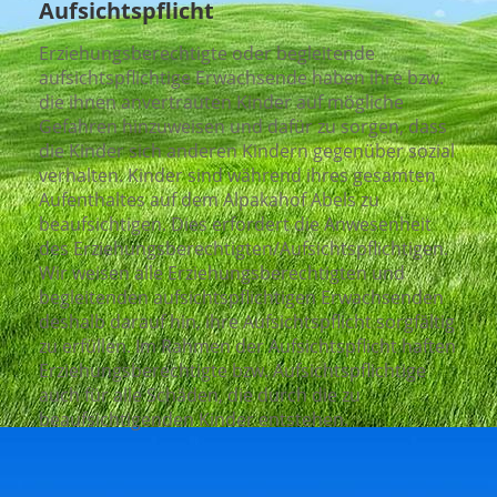
Aufsichtspflicht
Erziehungsberechtigte oder begleitende
aufsichtspflichtige Erwachsende haben ihre bzw.
die ihnen anvertrauten Kinder auf mögliche
Gefahren hinzuweisen und dafür zu sorgen, dass
die Kinder sich anderen Kindern gegenüber sozial
verhalten. Kinder sind während ihres gesamten
Aufenthaltes auf dem Alpakahof Abels zu
beaufsichtigen. Dies erfordert die Anwesenheit
des Erziehungsberechtigten/Aufsichtspflichtigen.
Wir weisen alle Erziehungsberechtigten und
begleitenden aufsichtspflichtigen Erwachsenden
deshalb darauf hin, ihre Aufsichtspflicht sorgfältig
zu erfüllen. Im Rahmen der Aufsichtspflicht haften
Erziehungsberechtigte bzw. Aufsichtspflichtige
auch für alle Schäden, die durch die zu
beaufsichtigenden Kinder entstehen.