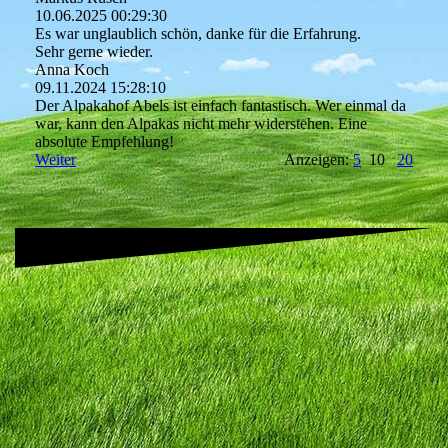
10.06.2025
00:29:30
Es war unglaublich schön, danke für die Erfahrung.
Sehr gerne wieder.
Anna Koch
09.11.2024
15:28:10
Der Alpakahof Abels ist einfach fantastisch. Wer einmal da
war, kann den Alpakas nicht mehr widerstehen. Eine
absolute Empfehlung!
Weiter
Anzeigen:
5
10
20