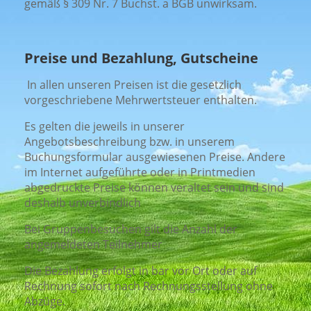
gemäß § 309 Nr. 7 Buchst. a BGB unwirksam.
Preise und Bezahlung, Gutscheine
In allen unseren Preisen ist die gesetzlich
vorgeschriebene Mehrwertsteuer enthalten.
Es gelten die jeweils in unserer
Angebotsbeschreibung bzw. in unserem
Buchungsformular ausgewiesenen Preise. Andere
im Internet aufgeführte oder in Printmedien
abgedruckte Preise können veraltet sein und sind
deshalb unverbindlich
Bei Gruppenbesuchen gilt die Anzahl der
angemeldeten Teilnehmer
Die Bezahlung erfolgt in bar vor Ort oder auf
Rechnung sofort nach Rechnungsstellung ohne
Abzüge.