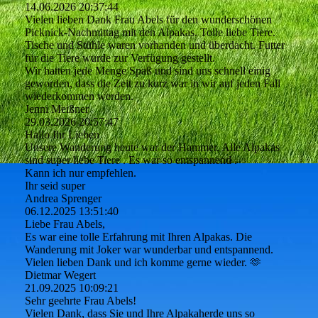
14.06.2026
20:37:44
Vielen lieben Dank Frau Abels für den wunderschönen
Picknick-Nachmittag mit den Alpakas. Tolle liebe Tiere.
Tische und Stühle waren vorhanden und überdacht. Futter
für die Tiere wurde zur Verfügung gestellt.
Wir hatten jede Menge Spaß und sind uns schnell einig
geworden, dass die Zeit zu kurz war in wir auf jeden Fall
wiederkommen werden.
Jenni Meißner
29.03.2026
20:57:47
Hallo Ihr Lieben
Unsere Wanderung heute war der Hammer. Alle Alpakas
sind super liebe Tiere . Es war so entspannend .
Kann ich nur empfehlen.
Ihr seid super
Andrea Sprenger
06.12.2025
13:51:40
Liebe Frau Abels,
Es war eine tolle Erfahrung mit Ihren Alpakas. Die
Wanderung mit Joker war wunderbar und entspannend.
Vielen lieben Dank und ich komme gerne wieder. 🫶
Dietmar Wegert
21.09.2025
10:09:21
Sehr geehrte Frau Abels!
Vielen Dank, dass Sie und Ihre Alpakaherde uns so