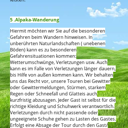
5 .Alpaka-Wanderung
Hiermit möchten wir Sie auf die besonderen
Gefahren beim Wandern hinweisen. In
unberührten Naturlandschaften ( unebenen
Böden) kann es zu besonderen
Gefahrensituationen kommen:
Wetterumschwünge, Verletzungen usw. Auch
kann es im Falle von Verletzungen länger dauern,
bis Hilfe von außen kommen kann. Wir behalten
uns das Recht vor, unsere Touren bei Gewitter
oder Gewittermeldungen, Stürmen, starkem
Regen oder Schneefall und Glatteis auch
kurzfristig abzusagen. Jeder Gast ist selbst für die
richtige Kleidung und Schuhwerk verantwortlich.
Verletzungen durch nicht passende oder
ungeeignete Schuhe gehen zu Lasten des Gastes.
Erfolgt eine Absage der Tour durch den Gast/