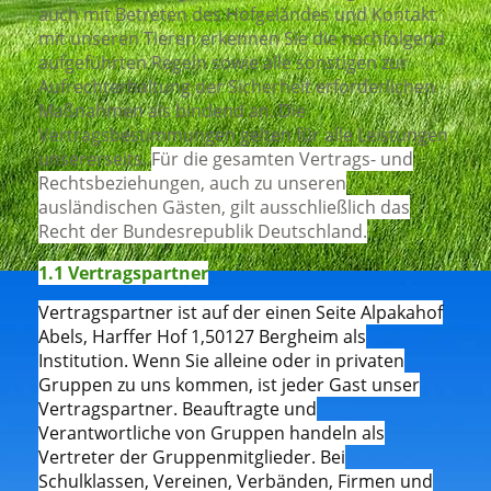
auch mit Betreten des Hofgeländes und Kontakt
mit unseren Tieren erkennen Sie die nachfolgend
aufgeführten Regeln sowie alle sonstigen zur
Aufrechterhaltung der Sicherheit erforderlichen
Maßnahmen als bindend an. Die
Vertragsbestimmungen gelten für alle Leistungen
unsererseits.
Für die gesamten Vertrags- und
Rechtsbeziehungen, auch zu unseren
ausländischen Gästen, gilt ausschließlich das
Recht der Bundesrepublik Deutschland.
1.1 Vertragspartner
Vertragspartner ist auf der einen Seite Alpakahof
Abels, Harffer Hof 1,50127 Bergheim als
Institution. Wenn Sie alleine oder in privaten
Gruppen zu uns kommen, ist jeder Gast unser
Vertragspartner. Beauftragte und
Verantwortliche von Gruppen handeln als
Vertreter der Gruppenmitglieder. Bei
Schulklassen, Vereinen, Verbänden, Firmen und