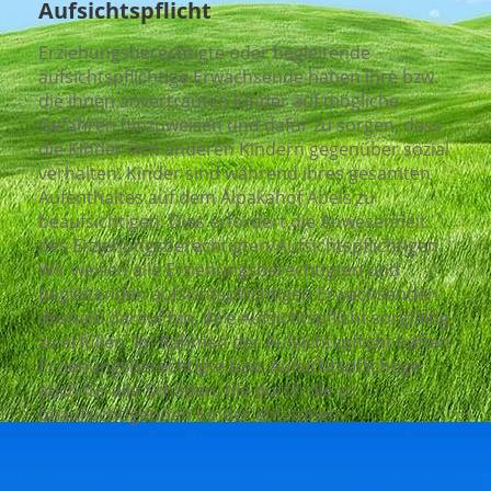
Aufsichtspflicht
Erziehungsberechtigte oder begleitende
aufsichtspflichtige Erwachsende haben ihre bzw.
die ihnen anvertrauten Kinder auf mögliche
Gefahren hinzuweisen und dafür zu sorgen, dass
die Kinder sich anderen Kindern gegenüber sozial
verhalten. Kinder sind während ihres gesamten
Aufenthaltes auf dem Alpakahof Abels zu
beaufsichtigen. Dies erfordert die Anwesenheit
des Erziehungsberechtigten/Aufsichtspflichtigen.
Wir weisen alle Erziehungsberechtigten und
begleitenden aufsichtspflichtigen Erwachsenden
deshalb darauf hin, ihre Aufsichtspflicht sorgfältig
zu erfüllen. Im Rahmen der Aufsichtspflicht haften
Erziehungsberechtigte bzw. Aufsichtspflichtige
auch für alle Schäden, die durch die zu
beaufsichtigenden Kinder entstehen.