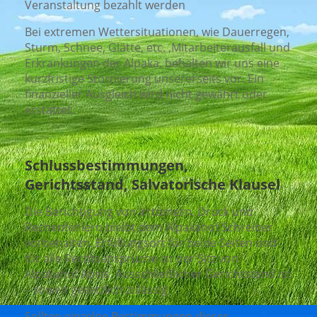
Veranstaltung bezahlt werden
Bei extremen Wettersituationen, wie Dauerregen,
Sturm, Schnee, Glätte, etc. ,Mitarbeiterausfall und
Erkrankungen der Alpaka, behalten wir uns eine
kurzfristige Stornierung unsererseits vor. Ein
finanzieller Ausgleich wird nicht gewährt oder
erstattet.
Schlussbestimmungen,
Gerichtsstand, Salvatorische Klausel
Die Berichtigung von Irrtümern, Druck und
Rechenfehlern bleibt dem Alpakahof Schreiber
vorbehalten. Erfüllungsort für beide Seiten und
für alle Rechtsansprüche ist der Sitz von
Alpakahof Abels. Ausschließlicher Gerichtstand ist
– soweit gesetzlich zulässig.
Sollten einzelne Bestimmungen dieser