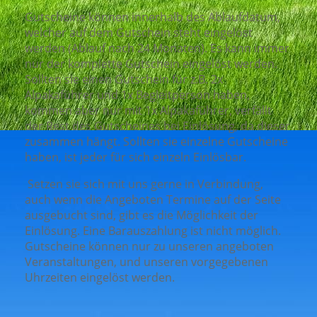
Gutscheine können innerhalb des Ablaufdatum,
welcher auf dem Gutschein steht eingelöst
werden (Ablauf nach 24 Monaten). Es kann immer
nur der komplette Gutschein eingelöst werden.
Sollten sie einen Gutschein für z.B. 2x
Alpakaführer und 1x Begleitperson haben,
kommen aber nur mit 1x Alpakaführer, verfällt
der Rest des Gutscheines bei Einlösung, da dieser
zusammen hängt. Sollten sie einzelne Gutscheine
haben, ist jeder für sich einzeln Einlösbar.
Setzen sie sich mit uns gerne in Verbindung,
auch wenn die Angeboten Termine auf der Seite
ausgebucht sind, gibt es die Möglichkeit der
Einlösung. Eine Barauszahlung ist nicht möglich.
Gutscheine können nur zu unseren angeboten
Veranstaltungen, und unseren vorgegebenen
Uhrzeiten eingelöst werden.