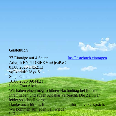
Gästebuch
37 Einträge auf 4 Seiten
Ins Gästebuch eintragen
Advqrh BYpTDEtEKVnrQeaPxC
01.08.2026
14:52:13
yqEzhduIfnIAyzjS
Sonja Gluch
16.06.2026
09:44:21
Liebe Frau Abels!
Wir haben einen megaschönen Nachmittag bei Ihnen und
Ihren lieben und süßen Alpakas verbracht. Die Zeit war
leider so schnell vorbei.
Danke auch für das freundliche und informative Gespräch.
Wir kommen auf jeden Fall wieder.
I. Hollaus