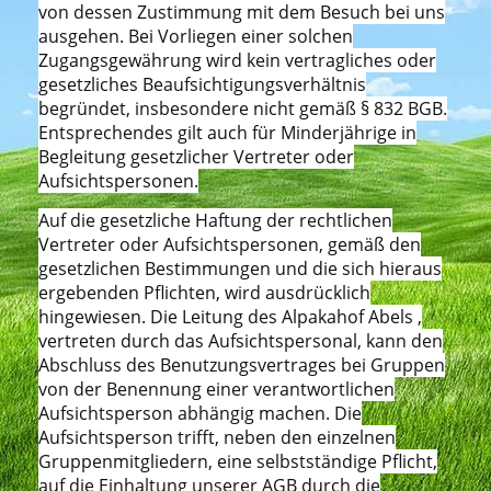
von dessen Zustimmung mit dem Besuch bei uns
ausgehen. Bei Vorliegen einer solchen
Zugangsgewährung wird kein vertragliches oder
gesetzliches Beaufsichtigungsverhältnis
begründet, insbesondere nicht gemäß § 832 BGB.
Entsprechendes gilt auch für Minderjährige in
Begleitung gesetzlicher Vertreter oder
Aufsichtspersonen.
Auf die gesetzliche Haftung der rechtlichen
Vertreter oder Aufsichtspersonen, gemäß den
gesetzlichen Bestimmungen und die sich hieraus
ergebenden Pflichten, wird ausdrücklich
hingewiesen. Die Leitung des Alpakahof Abels ,
vertreten durch das Aufsichtspersonal, kann den
Abschluss des Benutzungsvertrages bei Gruppen
von der Benennung einer verantwortlichen
Aufsichtsperson abhängig machen. Die
Aufsichtsperson trifft, neben den einzelnen
Gruppenmitgliedern, eine selbstständige Pflicht,
auf die Einhaltung unserer AGB durch die