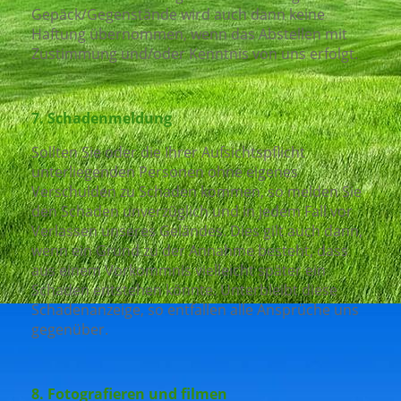
Gepäck/Gegenstände wird auch dann keine
Haftung übernommen, wenn das Abstellen mit
Zustimmung und/oder Kenntnis von uns erfolgt.
7. Schadenmeldung
Sollten Sie oder die Ihrer Aufsichtspflicht
unterliegenden Personen ohne eigenes
Verschulden zu Schaden kommen, so melden Sie
den Schaden unverzüglich und in jedem Fall vor
Verlassen unseres Geländes. Dies gilt auch dann,
wenn ein Grund zu der Annahme besteht, dass
aus einem Vorkommnis vielleicht später ein
Schaden entstehen könnte. Unterbleibt diese
Schadenanzeige, so entfallen alle Ansprüche uns
gegenüber.
8. Fotografieren und filmen