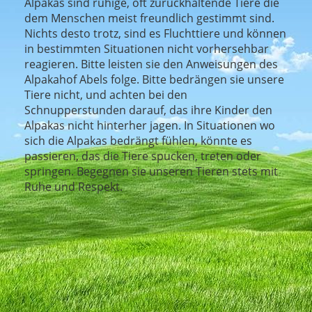
Alpakas sind ruhige, oft zurückhaltende Tiere die
dem Menschen meist freundlich gestimmt sind.
Nichts desto trotz, sind es Fluchttiere und können
in bestimmten Situationen nicht vorhersehbar
reagieren. Bitte leisten sie den Anweisungen des
Alpakahof Abels folge. Bitte bedrängen sie unsere
Tiere nicht, und achten bei den
Schnupperstunden darauf, das ihre Kinder den
Alpakas nicht hinterher jagen. In Situationen wo
sich die Alpakas bedrängt fühlen, könnte es
passieren, das die Tiere spucken, treten oder
springen. Begegnen sie unseren Tieren stets mit
Ruhe und Respekt.