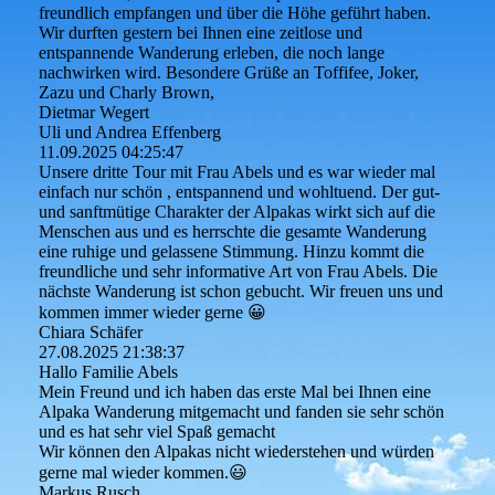
freundlich empfangen und über die Höhe geführt haben.
Wir durften gestern bei Ihnen eine zeitlose und
entspannende Wanderung erleben, die noch lange
nachwirken wird. Besondere Grüße an Toffifee, Joker,
Zazu und Charly Brown,
Dietmar Wegert
Uli und Andrea Effenberg
11.09.2025
04:25:47
Unsere dritte Tour mit Frau Abels und es war wieder mal
einfach nur schön , entspannend und wohltuend. Der gut-
und sanftmütige Charakter der Alpakas wirkt sich auf die
Menschen aus und es herrschte die gesamte Wanderung
eine ruhige und gelassene Stimmung. Hinzu kommt die
freundliche und sehr informative Art von Frau Abels. Die
nächste Wanderung ist schon gebucht. Wir freuen uns und
kommen immer wieder gerne 😀
Chiara Schäfer
27.08.2025
21:38:37
Hallo Familie Abels
Mein Freund und ich haben das erste Mal bei Ihnen eine
Alpaka Wanderung mitgemacht und fanden sie sehr schön
und es hat sehr viel Spaß gemacht
Wir können den Alpakas nicht wiederstehen und würden
gerne mal wieder kommen.😃
Markus Rusch